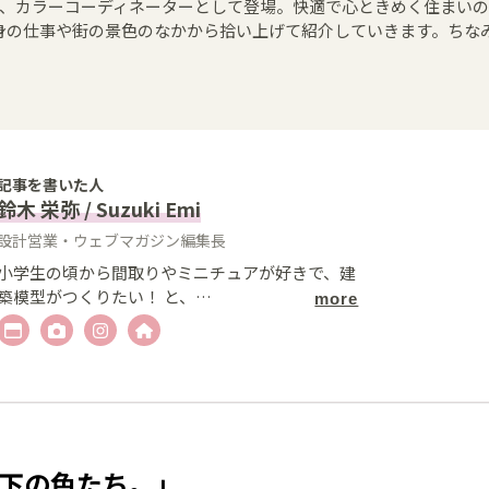
、カラーコーディネーターとして登場。快適で心ときめく住まい
身の仕事や街の景色のなかから拾い上げて紹介していきます。ちな
記事を書いた人
鈴木 栄弥 / Suzuki Emi
設計営業・ウェブマガジン編集長
小学生の頃から間取りやミニチュアが好きで、建
築模型がつくりたい！ と、
…
more
架下の色たち。
」