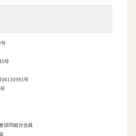
2号
45号
6130593号
4号
者協同組合会員
員