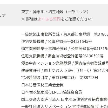
東京・神奈川・埼玉地域（一部エリア）
リア
※ 詳細は
よくある質問
をご確認ください
一級建築士事務所登録 / 東京都知事登録 第3786
住宅支援機構 / 公庫登録番号04131545号
特定業務建築士事務所登録 / 公庫登録番号041315
住宅支援機構 / 調査技術者登録番号06130593号
優良中古マンション業務登録 / 調査技術者登録番号0
建設業許可 / 国土交通大臣 許可（特－6）第2427
宅地建物取引業 / 東京都知事(3) 第88718号
日本防音床材工業会会員
日本増改築産業(JERCO)協議会会員
国土交通大臣許可法人 日本木造住宅耐震補強事業
一般社団法人リノベーション住宅推進協議会 正会