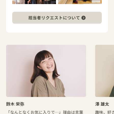
担当者リクエストについて
鈴木 栄弥
澤 雄太
「なんとなくお気に入りで…」理由は言葉
趣味、好