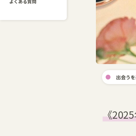
よくある質問
出会うを
《202