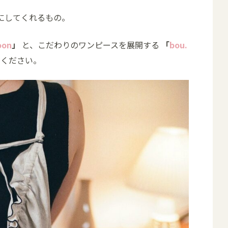
にしてくれるもの。
on
」
と、こだわりのワンピースを展開する
「
bou.
てください。