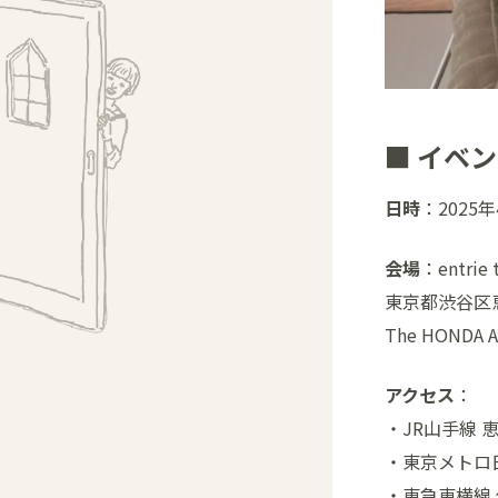
■ イベ
日時
：2025年4
会場
：entri
東京都渋谷区恵
The HONDA A
アクセス
：
・JR山手線 
・東京メトロ日
・東急東横線 