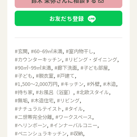
鈴木 栄弥さんに相談する
お友だち登録
玄関
60~69㎡未満
室内物干し
カウンターキッチン
リビング・ダイニング
90㎡~99㎡未満
廊下洗面
子ども部屋
子ども
脱衣室
戸建て
1,500～2,000万円
キッチン
外壁
木造
持ち家
お風呂（浴室）
北欧スタイル
無垢
木造住宅
リビング
ナチュラルテイスト
タイル
二世帯完全分離
ワークスペース
ヘリンボーン
インナーバルコニー
ペニンシュラキッチン
収納