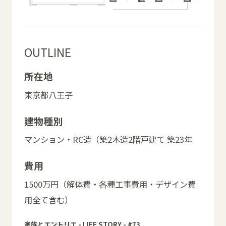
OUTLINE
所在地
東京都八王子
建物種別
マンション・RC造（築2木造2階戸建て 築23年
費用
1500万円（解体費・各種工事費用・デザイン費
用全て含む）
リノベ面積
家族とエントリエ - LIFE STORY - #73