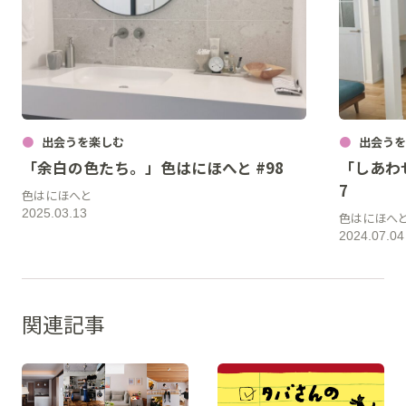
出会うを楽しむ
出会うを
「余白の色たち。」色はにほへと #98
「しあわ
7
色はにほへと
2025.03.13
色はにほへ
2024.07.04
関連記事