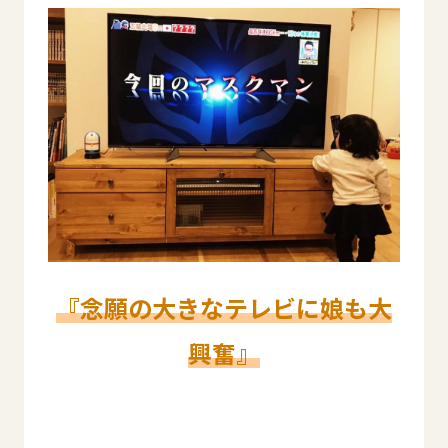
『念願の大きなテレビに娘も大
興奮
』