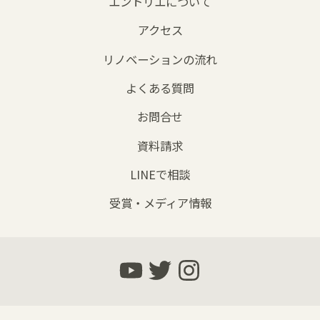
エントリエについて
アクセス
リノベーションの流れ
よくある質問
お問合せ
資料請求
LINEで相談
受賞・メディア情報