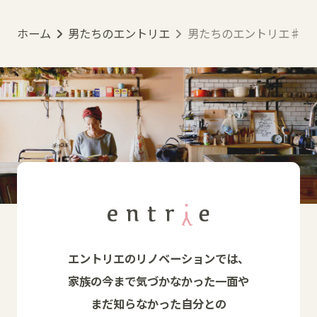
ホーム
男たちのエントリエ
男たちのエントリエ♯21
エントリエのリノベーションでは、
家族の今まで気づかなかった一面や
まだ知らなかった自分との