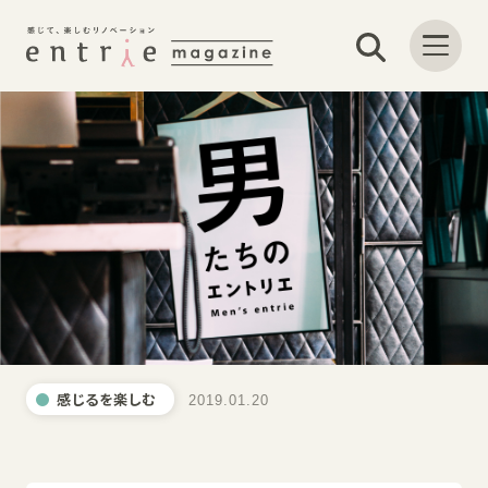
感じるを楽しむ
2019.01.20