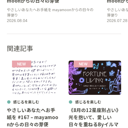
moonからの日々の芽便
moon
やさしいあなたへお手紙を mayamoonからの日々の
やさしいあな
芽便り
芽便り
2026.08.04
2026.07.28
関連記事
感じるを楽しむ
感じるを楽しむ
やさしいあなたへお手
《8月の12星座別占い》
紙を #167 – mayamoo
光を抱いて、愛しい
nからの日々の芽便
日々を重ねるByイルマ