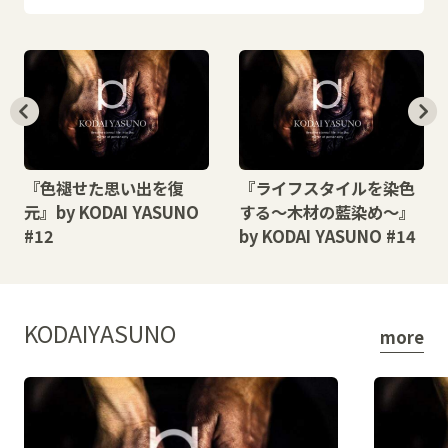
『色褪せた思い出を復
『ライフスタイルを染色
元』by KODAI YASUNO
する〜木材の藍染め〜』
#12
by KODAI YASUNO #14
KODAIYASUNO
more