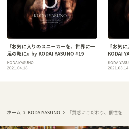
『お気に入りのスニーカーを、世界に一
『お気に
足の靴に』by KODAI YASUNO #19
KODAI Y
KODAIYASUNO
KODAIYAS
2021.04.18
2021.03.14
ホーム
KODAIYASUNO
『質感にこだわり、個性を表現』by