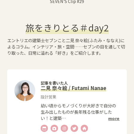
SEVEN'S Clip
#29
旅をきりとる＃day2
エントリエの建築士セブンこと二見 奈々絵(ふたみ・ななえ)に
よるコラム。インテリア・旅・空間……セブンの目を通して切
り取った、日常に溢れる「好き」をご紹介します。
記事を書いた人
二見 奈々絵 / Futami Nanae
設計営業
幼い頃からモノづくりが大好きで自分の
生み出したものが長年残る仕事がした
い！と建築
…
more