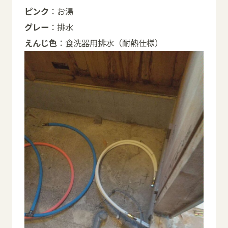
ピンク
：お湯
グレー
：排水
えんじ色
：食洗器用排水（耐熱仕様）