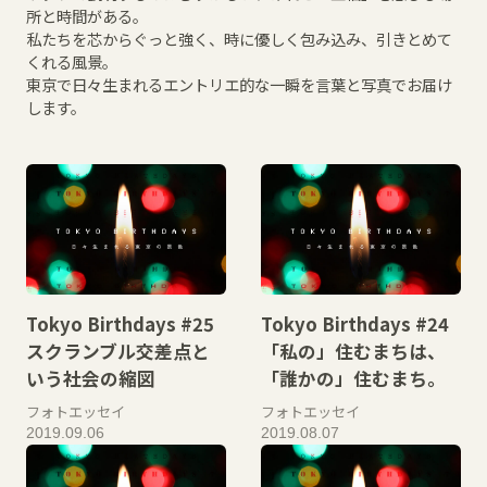
所と時間がある。
私たちを芯からぐっと強く、時に優しく包み込み、引きとめて
くれる風景。
東京で日々生まれるエントリエ的な一瞬を言葉と写真でお届け
します。
Tokyo Birthdays #25
Tokyo Birthdays #24
スクランブル交差点と
「私の」住むまちは、
いう社会の縮図
「誰かの」住むまち。
フォトエッセイ
フォトエッセイ
2019.09.06
2019.08.07