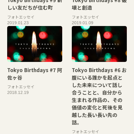
Tokyo Birthdays #9 新
Tokyo Birthdays #8 破
しい友だちが住む町
壊と創造
フォトエッセイ
フォトエッセイ
2019.01.23
2019.01.09
Tokyo Birthdays #7 阿
Tokyo Birthdays #6 お
佐ヶ谷
腹にいる誰かを起点と
した未来について話し
フォトエッセイ
合うことと、自分から
2018.12.19
生まれる作品の、その
価値の変化と死後を見
越した長い長い先の
話。
フォトエッセイ