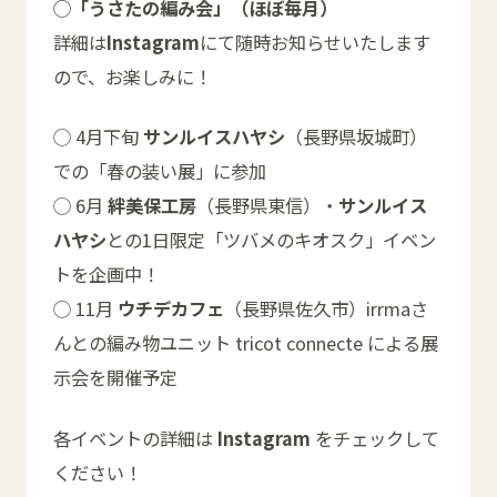
◯「うさたの編み会」（ほぼ毎月）
詳細は
Instagram
にて随時お知らせいたします
ので、お楽しみに！
◯ 4月下旬
サンルイスハヤシ
（長野県坂城町）
での「春の装い展」に参加
◯ 6月
絆美保工房
（長野県東信）・
サンルイス
ハヤシ
との1日限定「ツバメのキオスク」イベン
トを企画中！
◯ 11月
ウチデカフェ
（長野県佐久市）irrmaさ
んとの編み物ユニット tricot connecte による展
示会を開催予定
各イベントの詳細は
Instagram
をチェックして
ください！