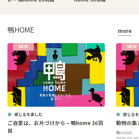
鴨HOME
more
感じるを楽しむ
感じるを
ご自愛は、お片づけから – 鴨home 36羽
動物の集ま
目
鴨HOME
2026.07.30