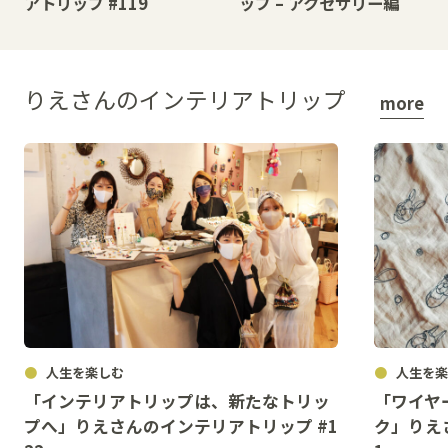
アトリップ #119
ップ – アクセサリー編
りえさんのインテリアトリップ
more
人生を楽しむ
人生を楽
「インテリアトリップは、新たなトリッ
「ワイヤ
プへ」りえさんのインテリアトリップ #1
ク」りえ