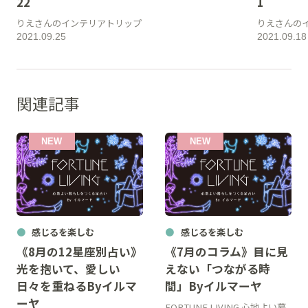
22
1
りえさんのインテリアトリップ
りえさんの
2021.09.25
2021.09.18
関連記事
感じるを楽しむ
感じるを楽しむ
《8月の12星座別占い》
《7月のコラム》目に見
光を抱いて、愛しい
えない「つながる時
日々を重ねるByイルマ
間」Byイルマーヤ
ーヤ
FORTUNE LIVING 心地よい暮