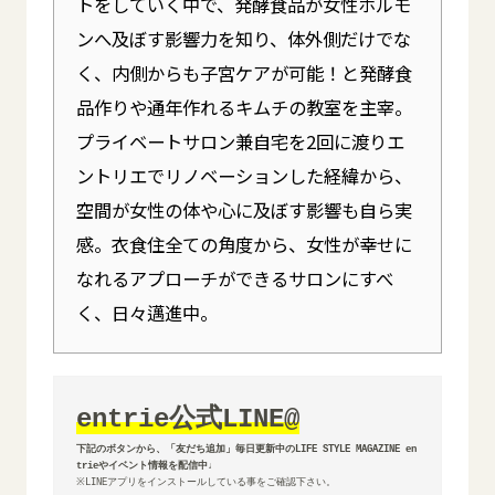
トをしていく中で、発酵食品が女性ホルモ
ンへ及ぼす影響力を知り、体外側だけでな
く、内側からも子宮ケアが可能！と発酵食
品作りや通年作れるキムチの教室を主宰。
プライベートサロン兼自宅を2回に渡りエ
ントリエでリノベーションした経緯から、
空間が女性の体や心に及ぼす影響も自ら実
感。衣食住全ての角度から、女性が幸せに
なれるアプローチができるサロンにすべ
く、日々邁進中。
entrie公式LINE@
下記のボタンから、「友だち追加」毎日更新中のLIFE STYLE MAGAZINE en
※LINEアプリをインストールしている事をご確認下さい。
