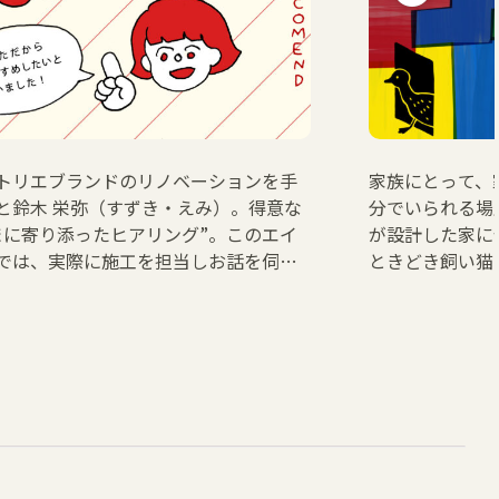
トリエブランドのリノベーションを手
家族にとって、
と鈴木 栄弥（すずき・えみ）。得意な
分でいられる場
まに寄り添ったヒアリング”。このエイ
が設計した家に
では、実際に施工を担当しお話を伺っ
ときどき飼い猫
だから、オススメしたい！ と思う仕
選ばれた素材をご紹介いたします。