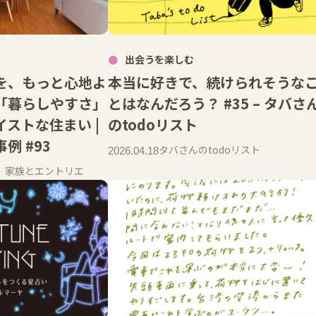
出会うを楽しむ
を、もっと心地よ
本当に好きで、続けられそうな
「暮らしやすさ」
とはなんだろう？ #35 – タバさ
ストな住まい |
のtodoリスト
例 #93
タバさんのtodoリスト
2026.04.18
】家族とエントリエ